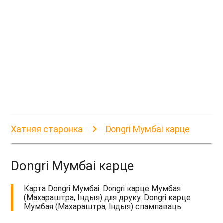
Хатняя старонка
Dongri Мумбаі карце
Dongri Мумбаі карце
Карта Dongri Мумбаі. Dongri карце Мумбая
(Махараштра, Індыя) для друку. Dongri карце
Мумбая (Махараштра, Індыя) спампаваць.