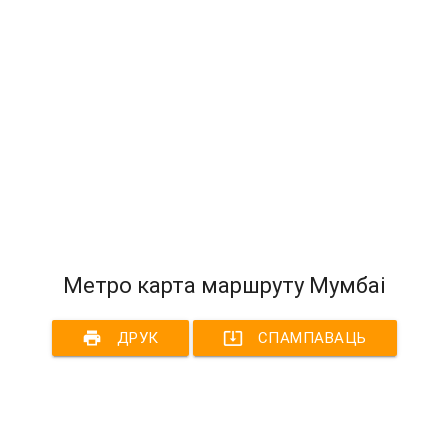
Метро карта маршруту Мумбаі
print
system_update_alt
ДРУК
СПАМПАВАЦЬ