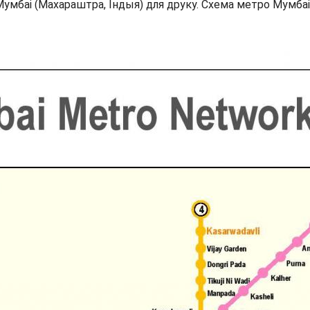
умбаі (Махараштра, Індыя) для друку. Схема метро Мумбаі